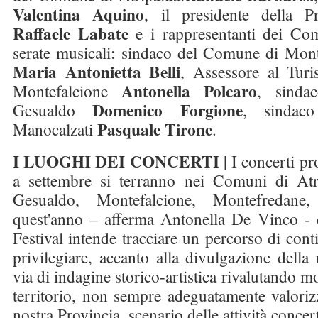
Valentina Aquino
, il presidente della P
Raffaele Labate
e i rappresentanti dei Comu
serate musicali: sindaco del Comune di Mont
Maria Antonietta Belli
, Assessore al Tu
Antonella Polcaro
Montefalcione
, sinda
Domenico Forgione
Gesualdo
, sindac
Pasquale Tirone
Manocalzati
.
I LUOGHI DEI CONCERTI
| I concerti p
a settembre si terranno nei Comuni di Atri
Gesualdo, Montefalcione, Montefredane
quest'anno – afferma Antonella De Vinco - 
Festival intende tracciare un percorso di conti
privilegiare, accanto alla divulgazione della 
via di indagine storico-artistica rivalutando 
territorio, non sempre adeguatamente valorizza
nostra Provincia, scenario delle attività concert