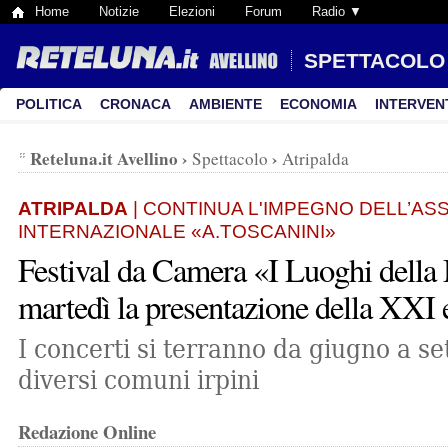
Home
Notizie
Elezioni
Forum
Radio ▼
SPETTACOLO
POLITICA
CRONACA
AMBIENTE
ECONOMIA
INTERVEN
Reteluna.it Avellino
›
›
Spettacolo
Atripalda
ATRIPALDA
| CONTINUA L'IMPEGNO DELL’AS
INTERNAZIONALE «A.TOSCANINI»
Festival da Camera «I Luoghi della
martedì la presentazione della XXI 
I concerti si terranno da giugno a s
diversi comuni irpini
Redazione Online