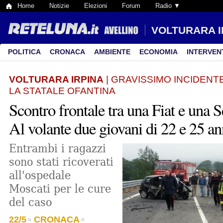
Home
Notizie
Elezioni
Forum
Radio ▼
VOLTURARA I
POLITICA
CRONACA
AMBIENTE
ECONOMIA
INTERVEN
VOLTURARA IRPINA
| GRAVISSIMO INCIDEN
LA STATALE OFANTINA
Scontro frontale tra una Fiat e una S
Al volante due giovani di 22 e 25 an
Entrambi i ragazzi
sono stati ricoverati
all'ospedale
Moscati per le cure
del caso
22/5
CRONACA