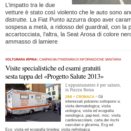
L’impatto tra le due
vetture è stato così violento che le auto sono 
distrutte. La Fiat Punto azzurra dopo aver cara
sospesa a metà, a ridosso del guardrail, con la p
accartocciata, l’altra, la Seat Arosa di colore ner
ammasso di lamiere
VOLTURARA IRPINA
| CAMPAGNA ITINERARIA DI INFORMAZIONE SANITARIA
Visite specialistiche ed esami gratuiti
sesta tappa del «Progetto Salute 2013»
L'appuntamento è per sabato,
in Piazza Roma
Gli
28/6
CRONACA
interessati potranno sottoporsi a:
visita dermatologica; visita
urologica; visita ed ecografia
senologica, pap-test, moc; visita
cardiovascolare, carta dei rischi
vascolari e glicemia, Ecg ed
Eco; visita ed ecografia tiroidea; visita nefrologica