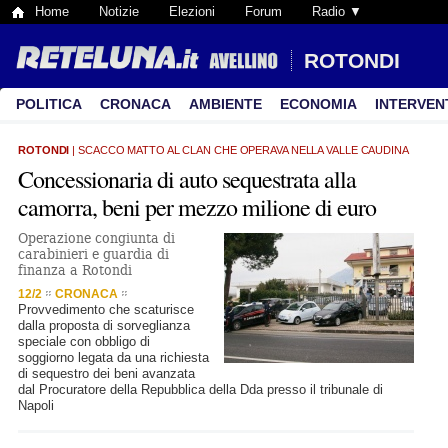
Home
Notizie
Elezioni
Forum
Radio ▼
ROTONDI
POLITICA
CRONACA
AMBIENTE
ECONOMIA
INTERVEN
ROTONDI
| SCACCO MATTO AL CLAN CHE OPERAVA NELLA VALLE CAUDINA
Concessionaria di auto sequestrata alla
camorra, beni per mezzo milione di euro
Operazione congiunta di
carabinieri e guardia di
finanza a Rotondi
12/2
CRONACA
Provvedimento che scaturisce
dalla proposta di sorveglianza
speciale con obbligo di
soggiorno legata da una richiesta
di sequestro dei beni avanzata
dal Procuratore della Repubblica della Dda presso il tribunale di
Napoli