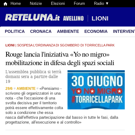
Home
Notizie
Elezioni
Forum
Radio ▼
LIONI
POLITICA
CRONACA
AMBIENTE
ECONOMIA
INTERVEN
LIONI
| SOSPESA L'ORDINANZA DI SGOMBERO DI TORRICELLA PARK
Rouge lancia l'iniziativa «Yo no migro»
mobilitazione in difesa degli spazi sociali
L'assemblea pubblica si terrà
domani sera a partire dalle
19
«Pensiamo -
29/6
AMBIENTE
scrivono gli organizzatori in una
nota - che l'occasione di una
svolta decisiva per il territorio
potrà essere effettivamente colta
solo a condizione che essa
nasca dall'effettiva partecipazione dal basso in tutte le fasi, dalla
progettazione, all'esecuzione e al controllo»