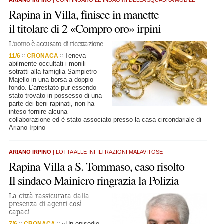
ARIANO IRPINO
| CONTINUANO LE INDAGINI DELLA SQUADRA MOBILE
Rapina in Villa, finisce in manette
il titolare di 2 «Compro oro» irpini
L'uomo è accusato di ricettazione
Teneva
11/6
CRONACA
abilmente occultati i monili
sotratti alla famiglia Sampietro–
Majello in una borsa a doppio
fondo. L’arrestato pur essendo
stato trovato in possesso di una
parte dei beni rapinati, non ha
inteso fornire alcuna
collaborazione ed è stato associato presso la casa circondariale di
Ariano Irpino
ARIANO IRPINO
| LOTTA ALLE INFILTRAZIONI MALAVITOSE
Rapina Villa a S. Tommaso, caso risolto
Il sindaco Mainiero ringrazia la Polizia
La città rassicurata dalla
presenza di agenti così
capaci
«Un episodio
7/6
CRONACA