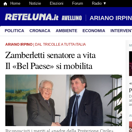
Home
Notizie
Elezioni
Forum
Radio ▼
ARIANO IRPI
POLITICA
CRONACA
AMBIENTE
ECONOMIA
INTERVEN
ARIANO IRPINO
| DAL TRICOLLE A TUTTA ITALIA
M
Zamberletti senatore a vita
Il «Bel Paese» si mobilita
«
p
D
a
a
A
Riconosciuti i meriti al «padre della Protezione Civile»