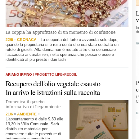
L
v
I
La coppia ha approfittato di un momento di confusione
d
La scoperta del furto è avvenuta solo dopo,
22/6
CRONACA
V
quando la proprietaria si è resa conto che era stato sottratto un
rotolo di gioielli. Alla donna non è restato altro che denunciare
l’accaduto ai carabinieri, nella speranza che possano essere
identificati al più presto i due ladri
ARIANO IRPINO
| PROGETTO LIFE+RECOIL
Recupero dell'olio vegetale esausto
P
c
In arrivo le istruzioni sulla raccolta
L
Domenica il gazebo
C
informativo di Legambiente
D
21/6
AMBIENTE
L'appuntamento è dalle 9,30 alle
13,30 in Villa Comunale. Sarà
distribuito materiale per
conoscere tutte le procedure di
trattamento e soprattutto