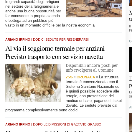
le grandi capacità degli artigiani
nel settore della falegnameria e
M
anche una buona opportunità per
far conoscere la propria azienda
u
o bottega ad un pubblico più
vasto in un momento difficile per la nostra economia
I
l'
ARIANO IRPINO
| DODICI SEDUTE PER RIGENERARSI
U
Al via il soggiorno termale per anziani
Previsto trasporto con servizio navetta
Disponibili ancora posti per
info rivolgersi al Comune
D
La struttura
25/6
CRONACA
termale è convenzionata con il
p
Sistema Sanitario Nazionale ed
è quindi possibile accedere alle
L
terapie, con prescrizione del
s
medico di base, pagando il ticket
dovuto. Le sedute previste dal
A
programma complessivamente sono dodici
ARIANO IRPINO
| DOPO LE DIMISSIONI DI GAETANO GRASSO