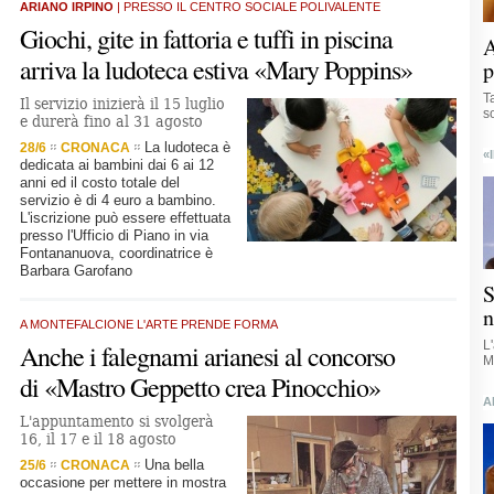
ARIANO IRPINO
| PRESSO IL CENTRO SOCIALE POLIVALENTE
Giochi, gite in fattoria e tuffi in piscina
A
arriva la ludoteca estiva «Mary Poppins»
p
Ta
Il servizio inizierà il 15 luglio
s
e durerà fino al 31 agosto
La ludoteca è
28/6
CRONACA
«
dedicata ai bambini dai 6 ai 12
anni ed il costo totale del
servizio è di 4 euro a bambino.
L'iscrizione può essere effettuata
presso l'Ufficio di Piano in via
Fontananuova, coordinatrice è
Barbara Garofano
S
n
A MONTEFALCIONE L'ARTE PRENDE FORMA
L
Anche i falegnami arianesi al concorso
M
di «Mastro Geppetto crea Pinocchio»
A
L'appuntamento si svolgerà
16, il 17 e il 18 agosto
Una bella
25/6
CRONACA
occasione per mettere in mostra