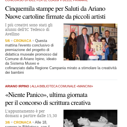
CONCORSO DI IDEE PER LE CLASSI V DELLE PRIMARIE
Cinquemila stampe per Saluti da Ariano
Nuove cartoline firmate da piccoli artisti
I più creativi sono stati gli
alunni dell'IC Tedesco di
Avellino
Questa
5/6
CRONACA
mattina l'evento conclusivo di
premiazione del progetto di
didattica museale promosso dal
Comune di Ariano Irpino, ideato
da Sistema Museo e
cofinanziato dalla Regione Campania mirato a stimolare la creatività
dei bambini
ARIANO IRPINO
| ALLA BIBLIOTECA COMUNALE «MANCINI»
«Niente Panico», ultima giornata
per il concorso di scrittura creativa
L'appuntamento è per
domani a partire dalle 15,30
Alle 18,
3/6
CRONACA
sempre in Biblioteca, con il