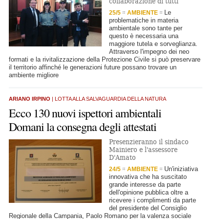
collaborazione di tutti
Le
25/5
AMBIENTE
problematiche in materia
ambientale sono tante per
questo è necessaria una
maggiore tutela e sorveglianza.
Attraverso l'impegno dei neo
formati e la rivitalizzazione della Protezione Civile si può preservare
il territorio affinché le generazioni future possano trovare un
ambiente migliore
ARIANO IRPINO
| LOTTA ALLA SALVAGUARDIA DELLA NATURA
Ecco 130 nuovi ispettori ambientali
Domani la consegna degli attestati
Presenzieranno il sindaco
Mainiero e l'assessore
D'Amato
Un'iniziativa
24/5
AMBIENTE
innovativa che ha suscitato
grande interesse da parte
dell'opinione pubblica oltre a
ricevere i complimenti da parte
del presidente del Consiglio
Regionale della Campania, Paolo Romano per la valenza sociale