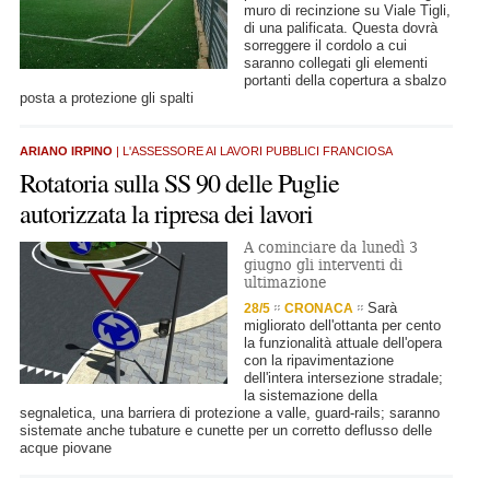
muro di recinzione su Viale Tigli,
di una palificata. Questa dovrà
sorreggere il cordolo a cui
saranno collegati gli elementi
portanti della copertura a sbalzo
posta a protezione gli spalti
ARIANO IRPINO
| L'ASSESSORE AI LAVORI PUBBLICI FRANCIOSA
Rotatoria sulla SS 90 delle Puglie
autorizzata la ripresa dei lavori
A cominciare da lunedì 3
giugno gli interventi di
ultimazione
Sarà
28/5
CRONACA
migliorato dell'ottanta per cento
la funzionalità attuale dell'opera
con la ripavimentazione
dell'intera intersezione stradale;
la sistemazione della
segnaletica, una barriera di protezione a valle, guard-rails; saranno
sistemate anche tubature e cunette per un corretto deflusso delle
acque piovane