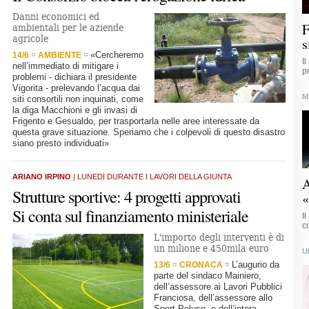
Danni economici ed
F
ambientali per le aziende
agricole
s
«Cercheremo
14/6
AMBIENTE
I
nell’immediato di mitigare i
p
problemi - dichiara il presidente
Vigorita - prelevando l’acqua dai
M
siti consortili non inquinati, come
la diga Macchioni e gli invasi di
Frigento e Gesualdo, per trasportarla nelle aree interessate da
questa grave situazione. Speriamo che i colpevoli di questo disastro
siano presto individuati»
ARIANO IRPINO
| LUNEDÌ DURANTE I LAVORI DELLA GIUNTA
A
Strutture sportive: 4 progetti approvati
«
Si conta sul finanziamento ministeriale
I
c
L'importo degli interventi è di
un milione e 450mila euro
U
L’augurio da
13/6
CRONACA
parte del sindaco Mainiero,
dell’assessore ai Lavori Pubblici
Franciosa, dell’assessore allo
Sport Peluso, e dell’intera