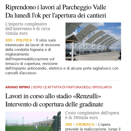
Riprendono i lavori al Parcheggio Valle
Da lunedì l'ok per l'apertura dei cantieri
L'importo complessivo
dell'intervento è di circa
50mila euro
Il silos sarà
30/5
POLITICA
interessato da lavori di revisione
della condotta fognaria e di
miglioramento
dell'impermeabilizzazione sul
terrazzo di copertura, revisione
dell'impianto antincendio, elettrico e di alcune porte tagliafuoco con
cancelli d'accesso
ARIANO IRPINO
| DOPO LE ATTIVITÀ DI FINITURA DEGLI SPOGLIATOI
Lavori in corso allo stadio «Renzulli»
Intervento di copertura delle gradinate
Costo complessivo dell'opera
è di 390mila euro
L'opera
29/5
CRONACA
prevede la realizzazione, lungo il