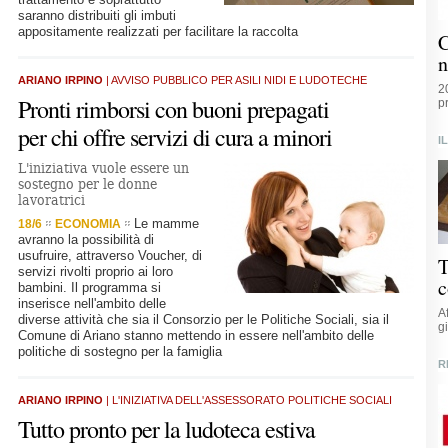
saranno distribuiti gli imbuti
appositamente realizzati per facilitare la raccolta
C
n
ARIANO IRPINO
| AVVISO PUBBLICO PER ASILI NIDI E LUDOTECHE
2
Pronti rimborsi con buoni prepagati
p
per chi offre servizi di cura a minori
I
L'iniziativa vuole essere un
sostegno per le donne
lavoratrici
Le mamme
18/6
ECONOMIA
avranno la possibilità di
usufruire, attraverso Voucher, di
T
servizi rivolti proprio ai loro
c
bambini. Il programma si
inserisce nell'ambito delle
A
diverse attività che sia il Consorzio per le Politiche Sociali, sia il
g
Comune di Ariano stanno mettendo in essere nell'ambito delle
politiche di sostegno per la famiglia
R
ARIANO IRPINO
| L'INIZIATIVA DELL'ASSESSORATO POLITICHE SOCIALI
Tutto pronto per la ludoteca estiva