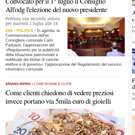
Convocato per il 1° luglio il Consiglio
All'odg l'elezione del nuovo presidente
A
c
Prevista una seconda seduta
per martedì 2 luglio alle 18
L
In agenda: la
25/6
POLITICA
i
Commemorazione dell'ex
Consigliere comunale Carlo
A
Paduano; l'approvazione del
«Regolamento per la pubblicità
della situazione patrimoniale e
reddituale dei titolari di cariche
elettive e di governo»; l'approvazione del Regolamento del servizio
informatico comunale
F
ARIANO IRPINO
| COME BONNIE E CLYDE
d
Come clienti chiedono di vedere preziosi
T
invece portano via 5mila euro di gioielli
s
A