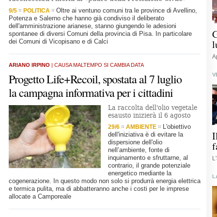
Oltre ai ventuno comuni tra le province di Avellino,
9/5
POLITICA
Potenza e Salerno che hanno già condiviso il deliberato
dell'amministrazione arianese, stanno giungendo le adesioni
G
spontanee di diversi Comuni della provincia di Pisa. In particolare
dei Comuni di Vicopisano e di Calci
l
A
ARIANO IRPINO
| CAUSA MALTEMPO SI CAMBIA DATA
Progetto Life+Recoil, spostata al 7 luglio
V
la campagna informativa per i cittadini
La raccolta dell'olio vegetale
esausto inizierà il 6 agosto
L'obiettivo
29/6
AMBIENTE
I
dell'iniziativa è di evitare la
dispersione dell'olio
f
nell’ambiente, fonte di
inquinamento e sfruttarne, al
L
contrario, il grande potenziale
energetico mediante la
L
cogenerazione. In questo modo non solo si produrrà energia elettrica
e termica pulita, ma di abbatteranno anche i costi per le imprese
allocate a Camporeale