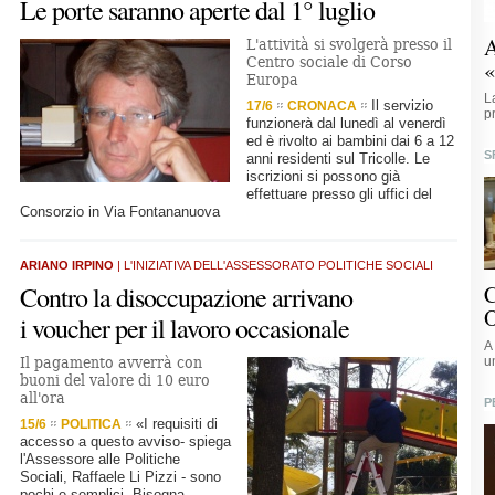
Le porte saranno aperte dal 1° luglio
A
L'attività si svolgerà presso il
Centro sociale di Corso
«
Europa
L
Il servizio
17/6
CRONACA
p
funzionerà dal lunedì al venerdì
ed è rivolto ai bambini dai 6 a 12
S
anni residenti sul Tricolle. Le
iscrizioni si possono già
effettuare presso gli uffici del
Consorzio in Via Fontananuova
ARIANO IRPINO
| L'INIZIATIVA DELL'ASSESSORATO POLITICHE SOCIALI
Contro la disoccupazione arrivano
C
O
i voucher per il lavoro occasionale
A
Il pagamento avverrà con
u
buoni del valore di 10 euro
all'ora
P
«I requisiti di
15/6
POLITICA
accesso a questo avviso- spiega
l'Assessore alle Politiche
Sociali, Raffaele Li Pizzi - sono
pochi e semplici. Bisogna