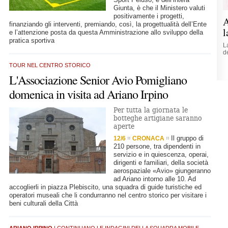
Giunta, è che il Ministero valuti
positivamente i progetti,
A
finanziando gli interventi, premiando, così, la progettualità dell’Ente
l
e l’attenzione posta da questa Amministrazione allo sviluppo della
pratica sportiva
L
d
TOUR NEL CENTRO STORICO
L'Associazione Senior Avio Pomigliano
domenica in visita ad Ariano Irpino
Per tutta la giornata le
botteghe artigiane saranno
aperte
Il gruppo di
12/6
CRONACA
210 persone, tra dipendenti in
servizio e in quiescenza, operai,
dirigenti e familiari, della società
aerospaziale «Avio» giungeranno
ad Ariano intorno alle 10. Ad
accoglierli in piazza Plebiscito, una squadra di guide turistiche ed
operatori museali che li condurranno nel centro storico per visitare i
beni culturali della Città