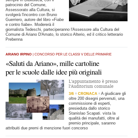
patrocinio del Comune,
Assessorato alla Cultura, si
svolgerà l'incontro con Bruno
Guerriero, autore del libro «Fiabe
e contro fiabe». Modererà il
giornalista Tedeschi, parteciperanno l'Assessore alla Cultura del
Comune di Ariano D'Amato, lo storico Alterio, ed il critico letterario
Prebenna
ARIANO IRPINO
| CONCORSO PER LE CLASSI V DELLE PRIMARIE
«Saluti da Ariano», mille cartoline
per le scuole dalle idee più originali
L'appuntamento è presso
l'Auditorium comunale
A giudicare gli
3/6
CRONACA
oltre 200 disegni pervenuti, una
commissione di esperti,
presieduta dallo storico
Stanislao Scapati. vista la
qualità dei manufatti, oltre al
premio principale, saranno
attribuiti due premi di menzione fuori concorso