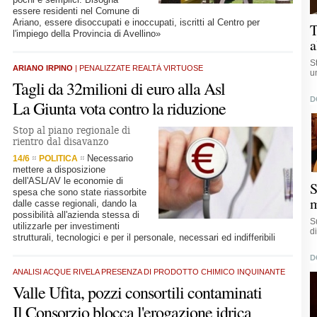
essere residenti nel Comune di
Ariano, essere disoccupati e inoccupati, iscritti al Centro per
T
l'impiego della Provincia di Avellino»
a
S
ARIANO IRPINO
| PENALIZZATE REALTÀ VIRTUOSE
u
Tagli da 32milioni di euro alla Asl
D
La Giunta vota contro la riduzione
Stop al piano regionale di
rientro dal disavanzo
Necessario
14/6
POLITICA
mettere a disposizione
dell'ASL/AV le economie di
S
spesa che sono state riassorbite
m
dalle casse regionali, dando la
possibilità all'azienda stessa di
S
utilizzarle per investimenti
d
strutturali, tecnologici e per il personale, necessari ed indifferibili
D
ANALISI ACQUE RIVELA PRESENZA DI PRODOTTO CHIMICO INQUINANTE
Valle Ufita, pozzi consortili contaminati
Il Consorzio blocca l'erogazione idrica