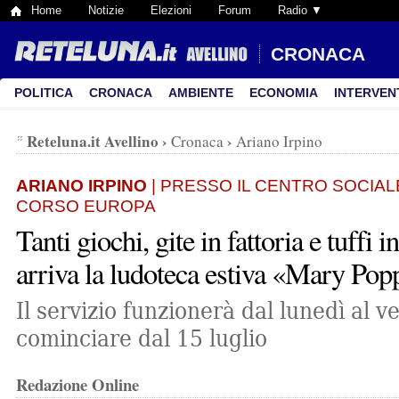
Home
Notizie
Elezioni
Forum
Radio ▼
CRONACA
POLITICA
CRONACA
AMBIENTE
ECONOMIA
INTERVEN
Reteluna.it Avellino
›
›
Cronaca
Ariano Irpino
ARIANO IRPINO
| PRESSO IL CENTRO SOCIAL
CORSO EUROPA
Tanti giochi, gite in fattoria e tuffi i
arriva la ludoteca estiva «Mary Pop
Il servizio funzionerà dal lunedì al v
cominciare dal 15 luglio
Redazione Online