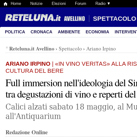
Home
Notizie
Elezioni
Forum
Radio ▼
SPETTACOLO
POLITICA
CRONACA
AMBIENTE
ECONOMIA
INTERVEN
Reteluna.it Avellino
›
›
Spettacolo
Ariano Irpino
ARIANO IRPINO
| «IN VINO VERITAS» ALLA R
CULTURA DEL BERE
Full immersion nell'ideologia del S
tra degustazioni di vino e reperti de
Calici alzati sabato 18 maggio, al M
all'Antiquarium
Redazione Online