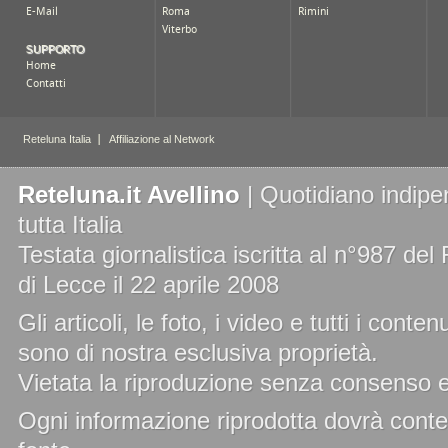
Reteluna.it Avellino
| Quotidiano indipe
tutta Italia
Testata giornalistica iscritta al n°987 de
di Lecce il 22 aprile 2008
Gli articoli, le foto, i video e tutti i cont
sono di nostra esclusiva proprietà.
Vietata la riproduzione senza consenso es
Ogni informazione riprodotta dovrà conten