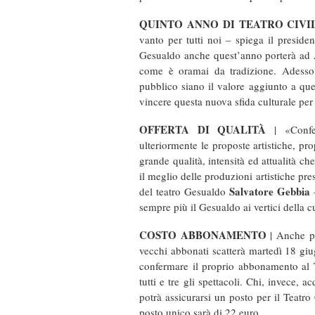
QUINTO ANNO DI TEATRO CIVI
vanto per tutti noi – spiega il preside
Gesualdo anche quest’anno porterà ad Av
come è oramai da tradizione. Adesso 
pubblico siano il valore aggiunto a qu
vincere questa nuova sfida culturale per 
OFFERTA DI QUALITÀ
| «Confer
ulteriormente le proposte artistiche, p
grande qualità, intensità ed attualità c
il meglio delle produzioni artistiche pres
Salvatore Gebbia
del teatro Gesualdo
–
sempre più il Gesualdo ai vertici della c
COSTO ABBONAMENTO
| Anche per
vecchi abbonati scatterà martedì 18 giu
confermare il proprio abbonamento al T
tutti e tre gli spettacoli. Chi, invece,
potrà assicurarsi un posto per il Teatro C
posto unico sarà di 22 euro.