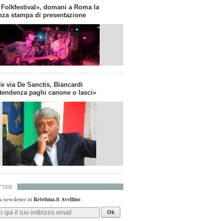
 Folkfestival», domani a Roma la
nza stampa di presentazione
e via De Sanctis, Biancardi
tendenza paghi canone o lasci»
TTER
lla newsletter di
Reteluna.it Avellino
:
Ok