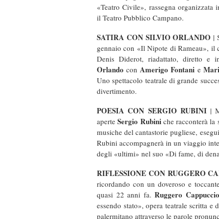
«Teatro Civile», rassegna organizzata 
il Teatro Pubblico Campano.
SATIRA CON SILVIO ORLANDO
| 
gennaio con «Il Nipote di Rameau», il c
Denis Diderot, riadattato, diretto e 
Orlando
Amerigo Fontani
Mari
con
e
Uno spettacolo teatrale di grande succe
divertimento.
POESIA CON SERGIO RUBINI
| M
Sergio Rubini
aperte
che racconterà la s
musiche del cantastorie pugliese, esegui
Rubini accompagnerà in un viaggio intens
degli «ultimi» nel suo «Di fame, di dena
RIFLESSIONE CON RUGGERO C
ricordando con un doveroso e toccant
Ruggero Cappucci
quasi 22 anni fa.
essendo stato», opera teatrale scritta e
palermitano attraverso le parole pronuncia