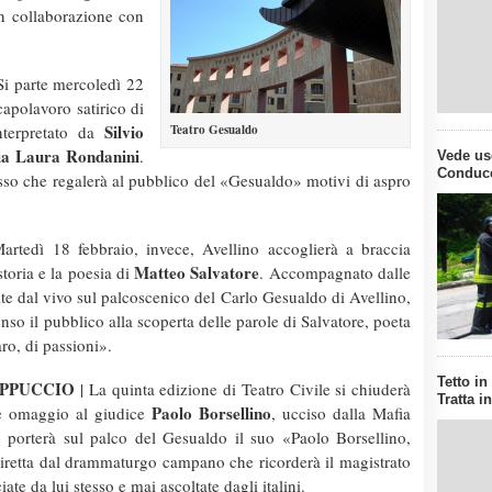
in collaborazione con
Si parte mercoledì 22
apolavoro satirico di
Silvio
interpretato da
Teatro Gesualdo
a Laura Rondanini
.
Vede us
Conducen
sso che regalerà al pubblico del «Gesualdo» motivi di aspro
artedì 18 febbraio, invece, Avellino accoglierà a braccia
Matteo Salvatore
toria e la poesia di
. Accompagnato dalle
te dal vivo sul palcoscenico del Carlo Gesualdo di Avellino,
o il pubblico alla scoperta delle parole di Salvatore, poeta
ro, di passioni».
Tetto in
APPUCCIO
| La quinta edizione di Teatro Civile si chiuderà
Tratta i
Paolo Borsellino
e omaggio al giudice
, ucciso dalla Mafia
o
porterà sul palco del Gesualdo il suo «Paolo Borsellino,
 diretta dal drammaturgo campano che ricorderà il magistrato
te da lui stesso e mai ascoltate dagli italini.