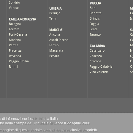
di informazione locale in tutta Italia
istro della Stampa del Tribunale di Lecce il 22 aprile 2008
 delle pagine di questo portale sono di nostra esclusiva proprietà.