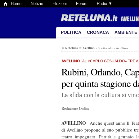
Home
Notizie
Elezioni
Forum
Radio ▼
POLITICA
CRONACA
AMBIENTE
Reteluna.it Avellino
›
Spettacolo
›
Avellino
AVELLINO
| AL «CARLO GESUALDO» TRE A
Rubini, Orlando, Cap
per quinta stagione d
La sfida con la cultura si vin
Redazione Online
AVELLINO
| Anche quest’anno Il Tea
di Avellino propone al suo pubblico tr
teatro impegnato. Partirà a gennaio l