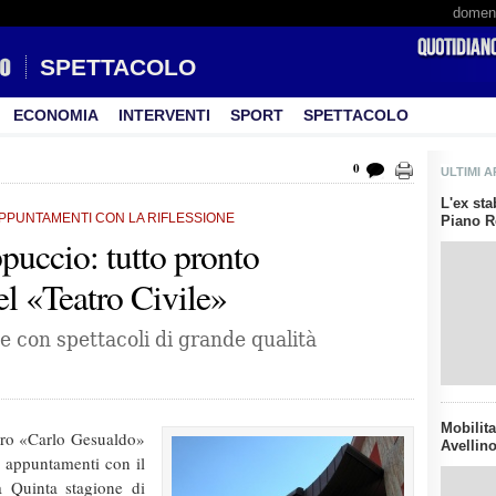
domeni
SPETTACOLO
ECONOMIA
INTERVENTI
SPORT
SPETTACOLO
0
ULTIMI A
L'ex sta
PPUNTAMENTI CON LA RIFLESSIONE
Piano Re
puccio: tutto pronto
el «Teatro Civile»
ce con spettacoli di grande qualità
Mobilita
tro «Carlo Gesualdo»
Avellino
e appuntamenti con il
a Quinta stagione di