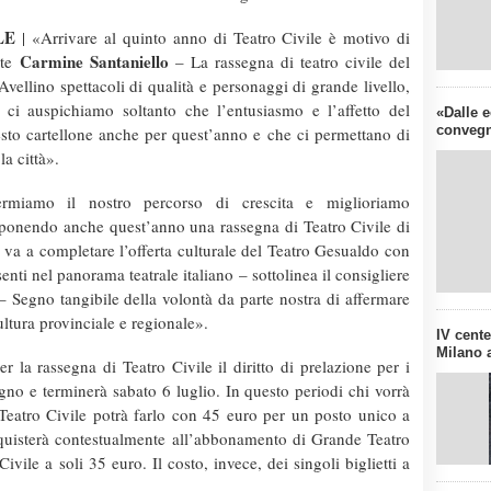
LE
| «Arrivare al quinto anno di Teatro Civile è motivo di
Carmine Santaniello
nte
– La rassegna di teatro civile del
ellino spettacoli di qualità e personaggi di grande livello,
ci auspichiamo soltanto che l’entusiasmo e l’affetto del
«Dalle e
convegn
esto cartellone anche per quest’anno e che ci permettano di
la città».
miamo il nostro percorso di crescita e miglioriamo
roponendo anche quest’anno una rassegna di Teatro Civile di
he va a completare l’offerta culturale del Teatro Gesualdo con
enti nel panorama teatrale italiano – sottolinea il consigliere
 Segno tangibile della volontà da parte nostra di affermare
ultura provinciale e regionale».
IV cent
Milano a
 la rassegna di Teatro Civile il diritto di prelazione per i
gno e terminerà sabato 6 luglio. In questo periodi chi vorrà
eatro Civile potrà farlo con 45 euro per un posto unico a
 acquisterà contestualmente all’abbonamento di Grande Teatro
ivile a soli 35 euro. Il costo, invece, dei singoli biglietti a