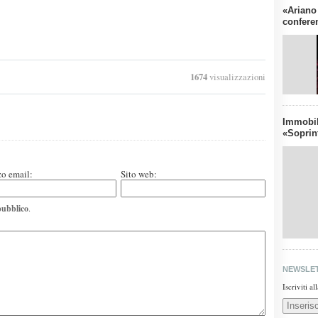
«Ariano
confere
1674
visualizzazioni
Immobil
«Soprin
zo email:
Sito web:
pubblico
.
NEWSLE
Iscriviti a