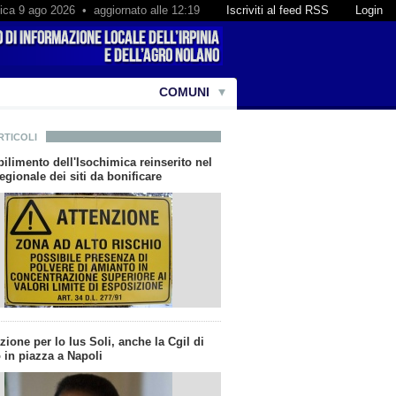
ca 9 ago 2026 • aggiornato alle 12:19
Iscriviti al feed RSS
Login
COMUNI
RTICOLI
bilimento dell'Isochimica reinserito nel
gionale dei siti da bonificare
zione per lo Ius Soli, anche la Cgil di
 in piazza a Napoli