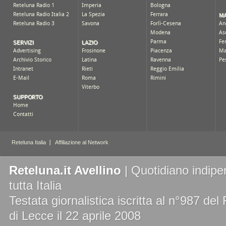
Reteluna.it Avellino
| Quotidiano indipe
tutta Italia
Testata giornalistica iscritta al n°987 de
di Lecce il 22 aprile 2008