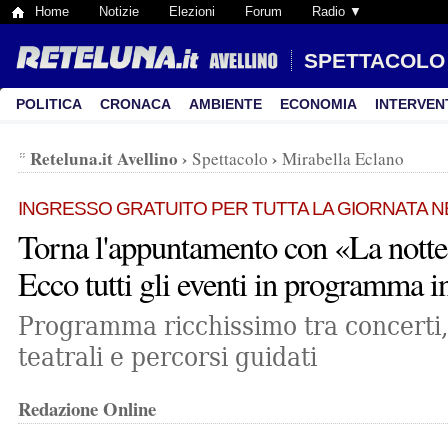
Home
Notizie
Elezioni
Forum
Radio ▼
SPETTACOLO
POLITICA
CRONACA
AMBIENTE
ECONOMIA
INTERVEN
Reteluna.it Avellino
›
›
Spettacolo
Mirabella Eclano
INGRESSO GRATUITO PER TUTTA LA GIORNATA NE
Torna l'appuntamento con «La nott
Ecco tutti gli eventi in programma in
Programma ricchissimo tra concerti,
teatrali e percorsi guidati
Redazione Online