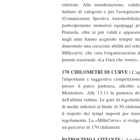
edizione. Alla manifestazione, valid
italiano di categoria e per l'assegnaz
(Commissione Sportiva Automobilistic
parteciperanno numerosi equipaggi pro
Penisola, oltre ai più validi e appassio
negli anni hanno acquisito sempre ma
dimostrato una crescente abilità nel sett
Millecurve, che cura l'organizzazione d
premio nazionale «La Gara che vorrei».
170 CHILOMETRI DI CURVE
| L'ap
l'importante e suggestiva competizione
presso il parco partenza, allestito 
Montedoro. Alle 13.11 la partenza dell
dell'ultima vettura. Le gare di regolarit
di medie inferiori al limite di 50 chilomet
il rispetto dei tempi imposti per trans
regolamento. La «MilleCurve» si svolger
un percorso di 170 chilometri.
PATROCINIO LATITANTE
| «Lo sfor