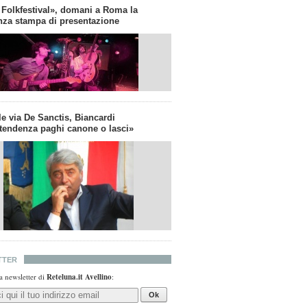
 Folkfestival», domani a Roma la
nza stampa di presentazione
e via De Sanctis, Biancardi
tendenza paghi canone o lasci»
TTER
lla newsletter di
Reteluna.it Avellino
:
Ok