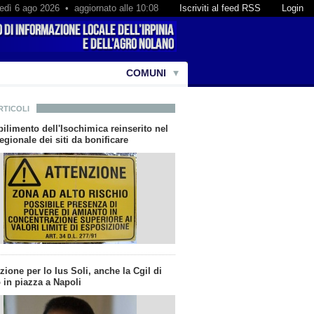
edì 6 ago 2026 • aggiornato alle 10:08
Iscriviti al feed RSS
Login
COMUNI
RTICOLI
bilimento dell'Isochimica reinserito nel
gionale dei siti da bonificare
zione per lo Ius Soli, anche la Cgil di
 in piazza a Napoli