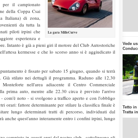
a per il campionato
ione della Coppa Csai
a Italiana) di zona,
venienti da tutta la
nati piloti irpini che
La gara MilleCurve
ggiore esperienza e
Vede us
ore. Intanto è già a pieni giri il motore del Club Autostoriche
Conducen
ell'attesa kermesse e che lo scorso anno si è aggiudicato il
puntamento è fissato per sabato 15 giugno, quando si terrà
. Già stilato nei dettagli il programma. Raduno alle 12,30
a Monteforte nell'area adiacente il Centro Commerciale
a prima auto, mentre alle 22.30 circa è previsto l'arrivo
à - com'è noto - si svolgono a traffico aperto e con l'obbligo
ri orari: fattore determinante per stilare la classifica finale è
Tetto in
itare lungo determinati tratti di percorso, individuati dal
Tratta i
à anche quest'anno interamente entro i confini irpini, lungo
zo compiuto in questi anni dal nostro club - sottolineano gli