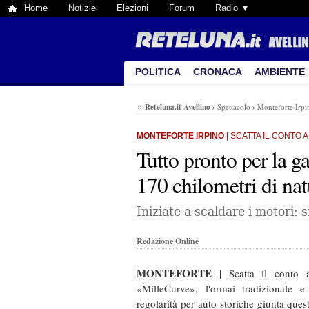
Home
Notizie
Elezioni
Forum
Radio ▼
POLITICA
CRONACA
AMBIENTE
Reteluna.it Avellino
›
Spettacolo
›
Monteforte Irpi
MONTEFORTE IRPINO
| SCATTA IL CONTO 
Tutto pronto per la 
170 chilometri di nat
Iniziate a scaldare i motori:
Redazione Online
MONTEFORTE
| Scatta il conto 
«MilleCurve», l'ormai tradizionale e
regolarità per auto storiche giunta ques