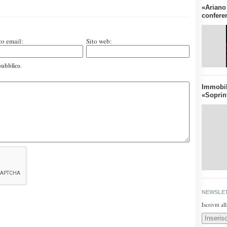
«Ariano
confere
zo email:
Sito web:
pubblico
.
Immobil
«Soprin
NEWSLE
Iscriviti a