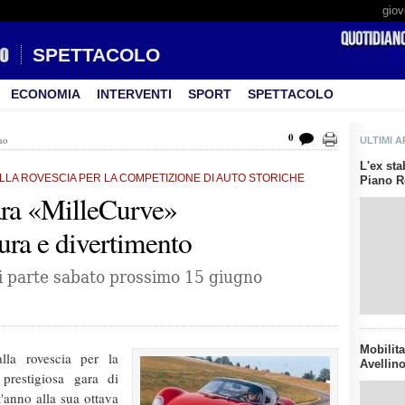
giov
SPETTACOLO
ECONOMIA
INTERVENTI
SPORT
SPETTACOLO
0
no
ULTIMI A
L'ex sta
ALLA ROVESCIA PER LA COMPETIZIONE DI AUTO STORICHE
Piano Re
gara «MilleCurve»
ura e divertimento
 si parte sabato prossimo 15 giugno
Mobilita
alla rovescia per la
Avellino
 prestigiosa gara di
t'anno alla sua ottava