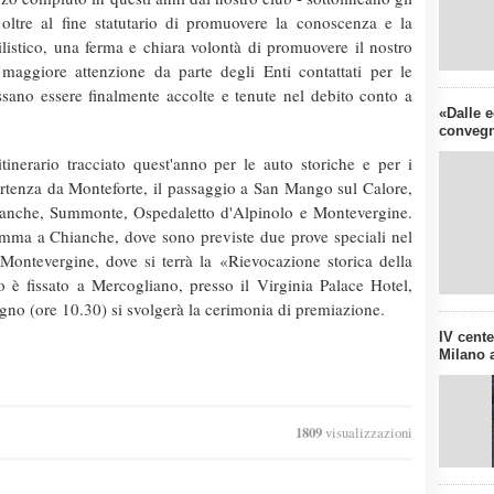
oltre al fine statutario di promuovere la conoscenza e la
istico, una ferma e chiara volontà di promuovere il nostro
maggiore attenzione da parte degli Enti contattati per le
ossano essere finalmente accolte e tenute nel debito conto a
«Dalle e
convegn
itinerario tracciato quest'anno per le auto storiche e per i
artenza da Monteforte, il passaggio a San Mango sul Calore,
hianche, Summonte, Ospedaletto d'Alpinolo e Montevergine.
ramma a Chianche, dove sono previste due prove speciali nel
ontevergine, dove si terrà la «Rievocazione storica della
o è fissato a Mercogliano, presso il Virginia Palace Hotel,
gno (ore 10.30) si svolgerà la cerimonia di premiazione.
IV cent
Milano a
1809
visualizzazioni